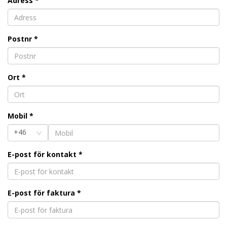
Adress
*
Postnr
*
Ort
*
Mobil
*
+46
E-post för kontakt
*
E-post för faktura
*