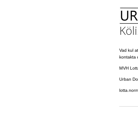
Köli
Vad kul at
kontakta d
MVH Lott
Urban Do
lotta.no