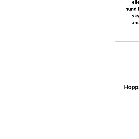
ell
hund 
sky
and
Hoppa