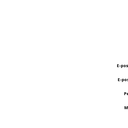
E-pos
E-po
P
M