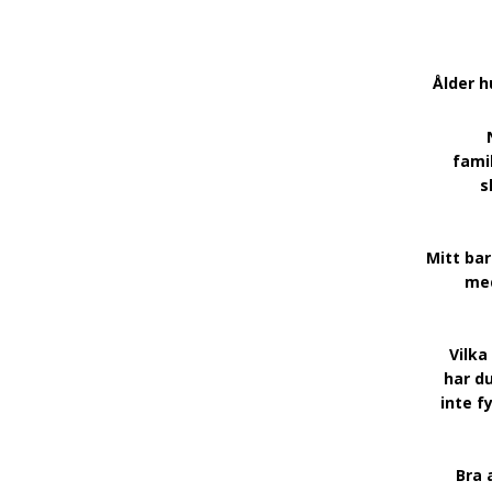
Ålder h
fami
s
Mitt ba
med
Vilka
har d
inte f
Bra 