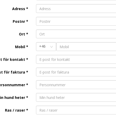
Adress
*
Postnr
*
Ort
*
+46
Mobil
*
t för kontakt
*
st för faktura
*
ersonnummer
*
in hund heter *
Ras / raser *