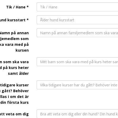
Tik / Hane *
und kursstart *
Namn på annan
ljemedlem som
ka vara med på
kursen
rn som ska vara
 på kurs heter
samt ålder
 tidigare kurser
u gått? Behöver
yllas i om det är
din första kurs
att veta om dig