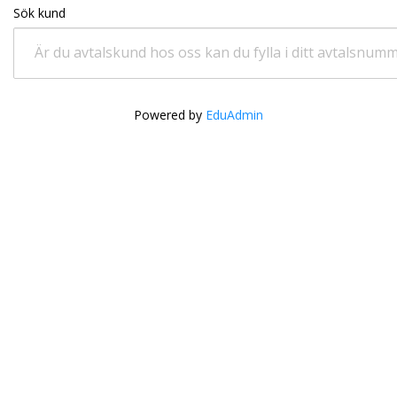
Sök kund
Är du avtalskund hos oss kan du fylla i ditt avtalsnum
Powered by
EduAdmin