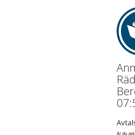
Anm
Räd
Ber
07:
Avta
Är du avt