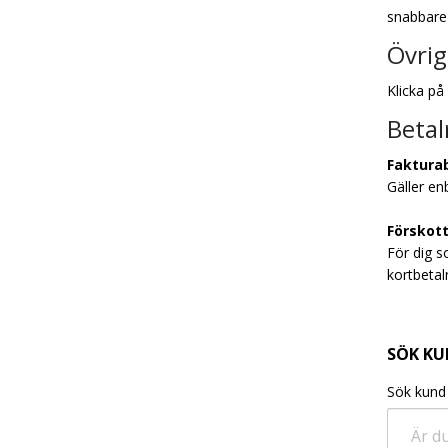
snabbare
Övri
Klicka på
Betal
Faktura
Gäller en
Förskot
För dig s
kortbetal
SÖK K
Sök kund
Är d