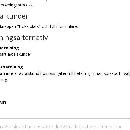
 bokningsprocess.
ga kunder
 knappen "Boka plats" och fyll i formuläret.
ningsalternativ
betalning
bart avtalskunder
tsbetalning
om inte är avtalskund hos oss gäller full betalning innan kursstart, väl
ning.
UND
u avtalskund hos oss kan du fylla i ditt avtalsnummer här