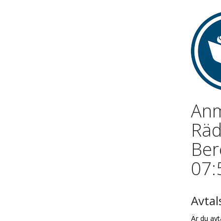
Anm
Räd
Ber
07:
Avta
Är du avt