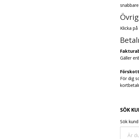
snabbare
Övri
Klicka på
Betal
Faktura
Gäller en
Förskot
För dig s
kortbetal
SÖK K
Sök kund
Är d