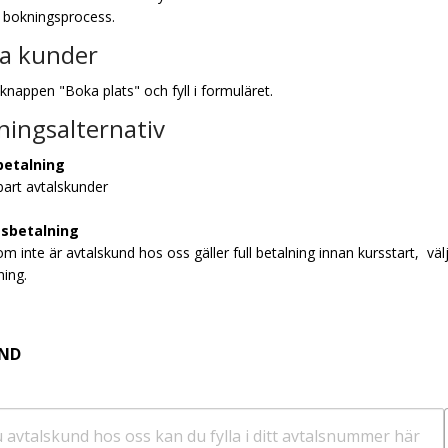
 bokningsprocess.
ga kunder
 knappen "Boka plats" och fyll i formuläret.
ningsalternativ
betalning
bart avtalskunder
tsbetalning
om inte är avtalskund hos oss gäller full betalning innan kursstart, väl
ning.
UND
u avtalskund hos oss kan du fylla i ditt avtalsnummer här