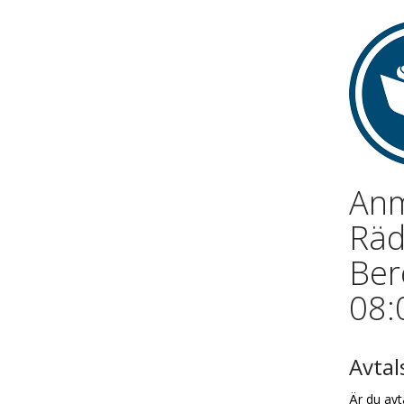
Anm
Räd
Ber
08:
Avta
Är du avt