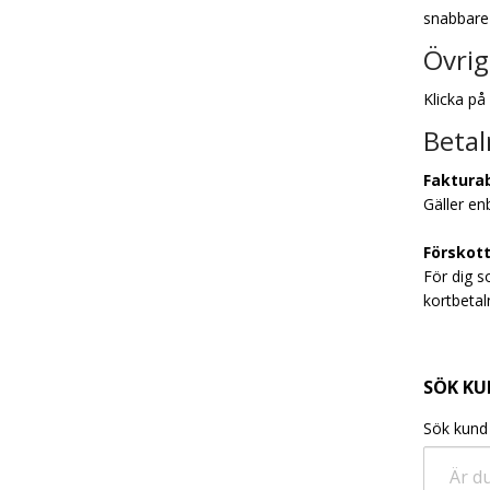
snabbare
Övri
Klicka på
Betal
Faktura
Gäller en
Förskot
För dig s
kortbetal
SÖK K
Sök kund
Är d