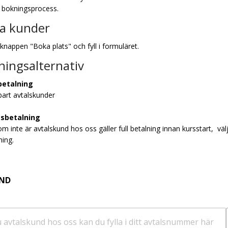
 bokningsprocess.
ga kunder
 knappen "Boka plats" och fyll i formuläret.
ningsalternativ
betalning
bart avtalskunder
tsbetalning
om inte är avtalskund hos oss gäller full betalning innan kursstart, väl
ning.
UND
u avtalskund hos oss kan du fylla i ditt avtalsnummer här