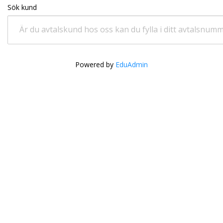
Sök kund
Är du avtalskund hos oss kan du fylla i ditt avtalsnum
Powered by
EduAdmin