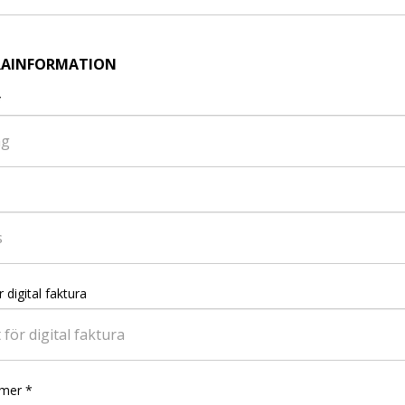
RAINFORMATION
*
 digital faktura
mer
*