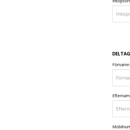
Inköpso
DELTAG
Förnamn
Efternam
Mobilnu