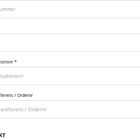
tionsnr
*
ferens / Ordernr
KT