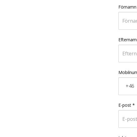
Förnamn
Efternam
Mobilnu
+46
E-post
*