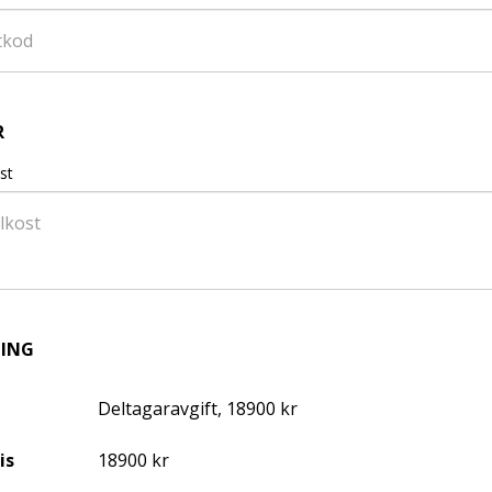
R
st
NING
Deltagaravgift, 18900 kr
is
18900 kr