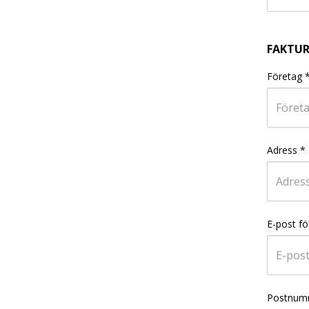
FAKTU
Företag
Adress
*
E-post för
Postnum