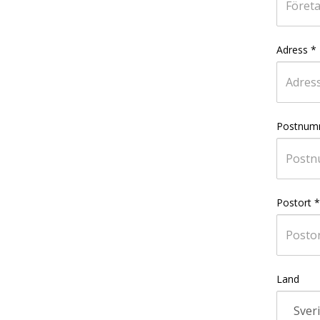
Adress
*
Postnum
Postort
*
Land
Sver