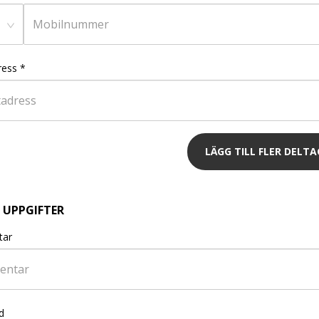
ress
*
LÄGG TILL FLER DELT
 UPPGIFTER
ar
d