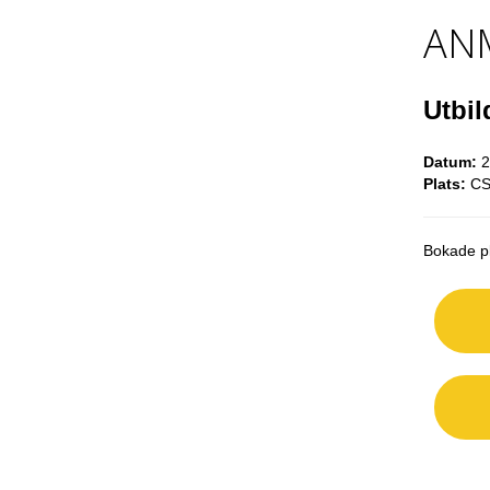
AN
Utbil
Datum:
2
Plats:
CSM
Bokade pl