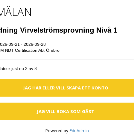
MÄLAN
dning Virvelströmsprovning Nivå 1
026-09-21 - 2026-09-28
 NDT Certification AB, Örebro
atser just nu 2 av 8
JAG HAR ELLER VILL SKAPA ETT KONTO
JAG VILL BOKA SOM GÄST
Powered by
EduAdmin