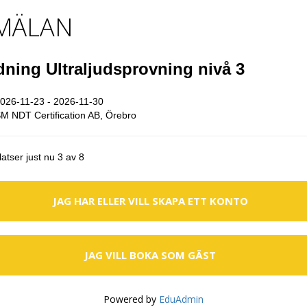
MÄLAN
dning Ultraljudsprovning nivå 3
026-11-23 - 2026-11-30
 NDT Certification AB, Örebro
atser just nu 3 av 8
JAG HAR ELLER VILL SKAPA ETT KONTO
JAG VILL BOKA SOM GÄST
Powered by
EduAdmin