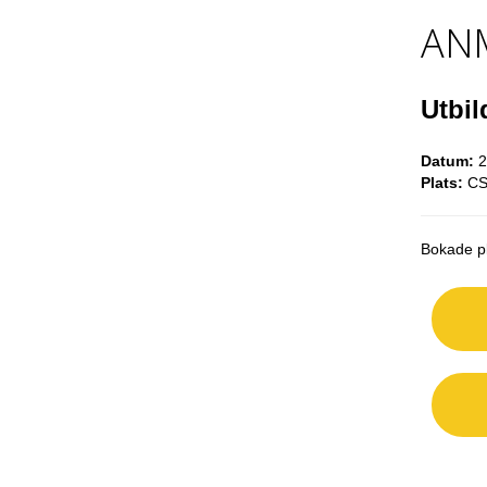
AN
Utbil
Datum:
2
Plats:
CSM
Bokade pl