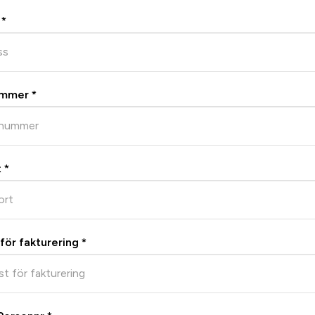
*
ummer
*
t
*
för fakturering
*