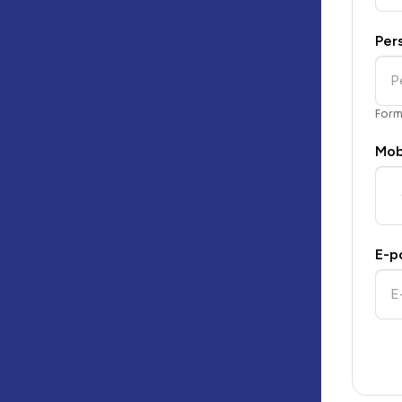
Per
For
Mob
E-p