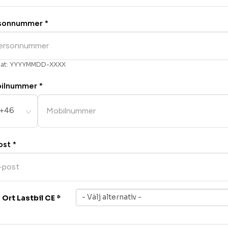
sonnummer
*
mat: YYYYMMDD-XXXX
ilnummer
*
+46
ost
*
- Välj alternativ -
Ort Lastbil CE
*