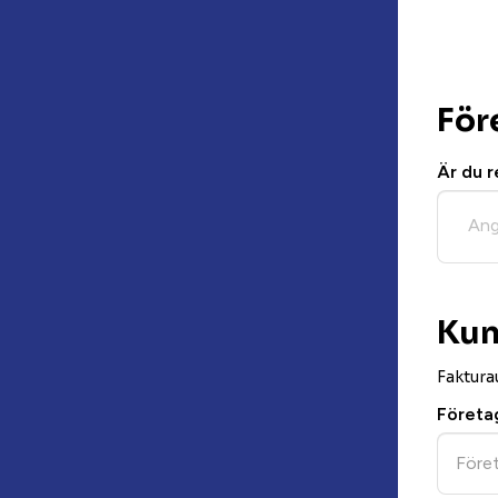
För
Är du 
Ang
Ku
Faktura
Företa