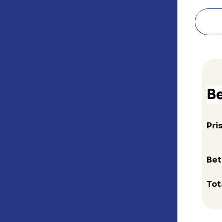
Be
Pri
Bet
Tot