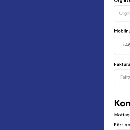
Orgnr/
Mobil
+4
Faktur
Kon
Mottaga
För- o