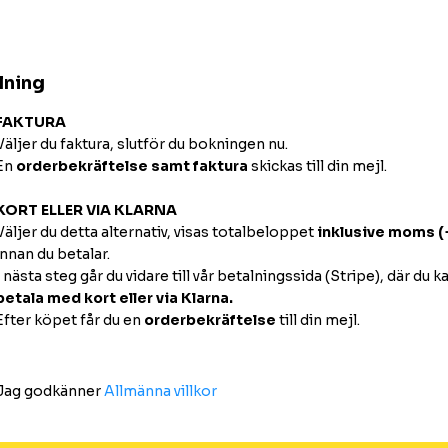
lning
FAKTURA
Väljer du faktura, slutför du bokningen nu.
En
order
bekräftelse samt faktura
skickas till din mejl.
KORT ELLER VIA KLARNA
Väljer du detta alternativ, visas totalbeloppet
inklusive moms 
innan du betalar.
I nästa steg går du vidare till vår betalningssida (Stripe), där du k
betala med kort eller via Klarna.
Efter köpet får du en
orderbekräftelse
till din mejl.
Jag godkänner
Allmänna villkor