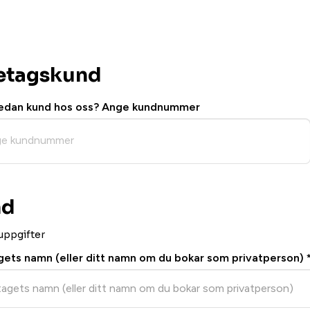
etagskund
redan kund hos oss? Ange kundnummer
e kundnummer
nd
uppgifter
gets namn (eller ditt namn om du bokar som privatperson)