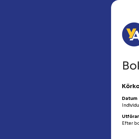
Bo
Körko
Datum
Individu
Utföra
Efter bo