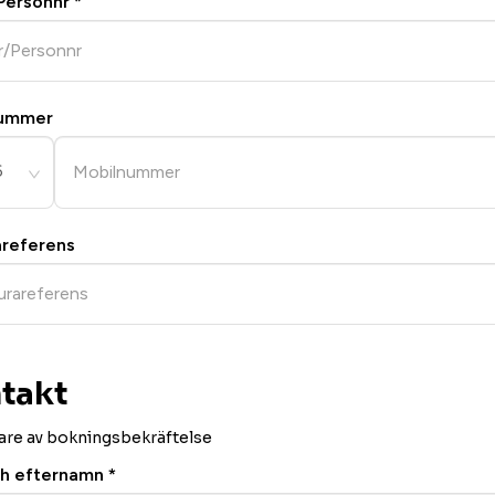
Personnr
*
nummer
6
areferens
takt
re av bokningsbekräftelse
ch efternamn
*