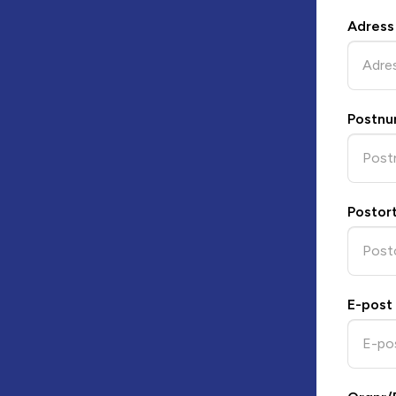
Adress
Postn
Postor
E-post 