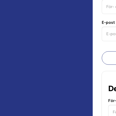
E-post
D
För