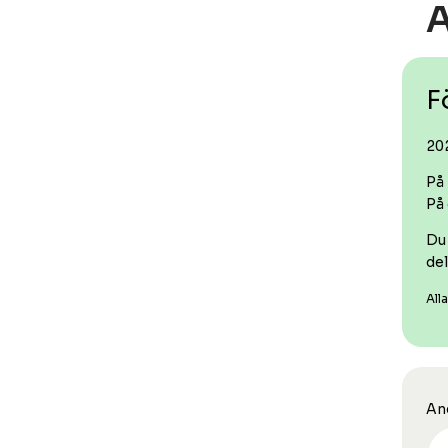
F
20
På 
På
Du 
del
All
An